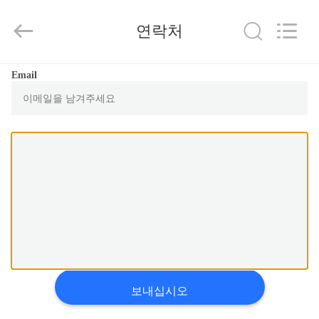
©
2012
-
연락처
2025
Keyouda
Electronic
Technology
Co.,ltd.
집
Email
All
Rights
Reserved.
제
품
VR
쇼
우
보내십시오
리