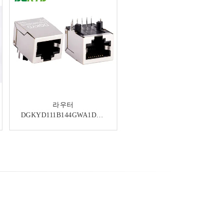
광섬유를 위한 자기학 Pcb
라우터
DGKYD111B144GWA1DPQ
탑재와 100 기본적 CAT5
에 대한 통합 자석 RJ45 케
POE+ RJ45 연결기
이블 커넥터 PoE++
10/100Base-T / TX