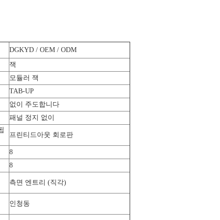
DGKYD / OEM / ODM
잭
모듈러 잭
TAB-UP
없이 주도합니다
패널 정지 없이
됩
프린티드아웃 회로판
8
8
측면 엔트리 (직각)
인청동