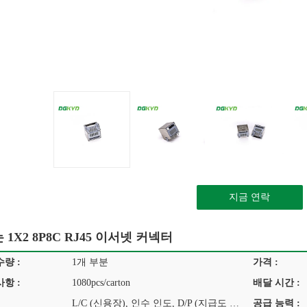
지금 연락
 1X2 8P8C RJ45 이서넷 커넥터
량 :
1개 부분
가격 :
항 :
1080pcs/carton
배달 시간 :
L/C (신용장), 인수 인도, D/P (지급도 조건), 전신환, 웨스턴 유니온, 머니그램
공급 능력 :