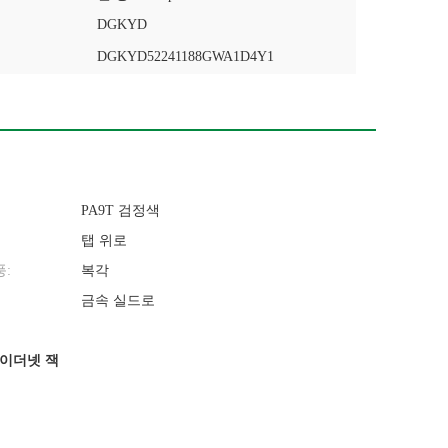
DGKYD
DGKYD52241188GWA1D4Y1
PA9T 검정색
탭 위로
풍:
복각
금속 실드로
5 이더넷 잭