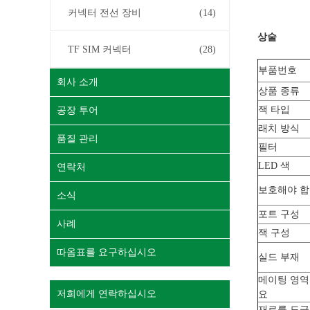
커넥터 전선 장비
(14)
상술
TF SIM 커넥터
(28)
부품번호
회사 소개
상품 종류
잭 타입
공장 투어
래치 방식
품질 관리
필터
LED 색
연락처
보호해야 
소식
포트 구성
사례
잭 구성
따옴표를 요구하십시오
실드 부재
메이팅 영역
저희에게 연락하십시오
요
재료를 도금