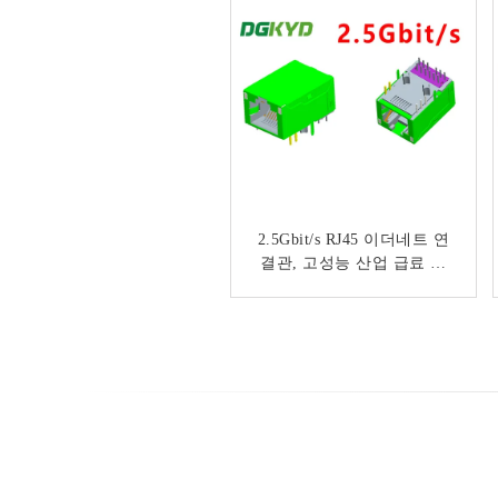
2.5Gbit/s RJ45 이더네트 연
지도하는을 가진 정각
CAT5e RJ45 이더네트 연결
결관, 고성능 산업 급료 모
관 여성 잭, 네트워크 여과
듈 Rj45 잭
기