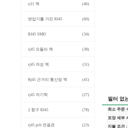
rj11 잭
(46)
변압기를 가진 RJ45
(60)
RJ45 SMD
(34)
rj45 모듈라 잭
(38)
rj45 여성 잭
(11)
Rj45 근거리 통신망 잭
(41)
rj45 자기학
(27)
필터 없는
최소 주문 수
2 항구 RJ45
(78)
포장 세부 사
rj45 pcb 연결관
(23)
지불 조건 :