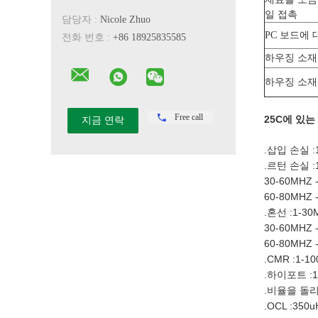
일 접촉
담당자 :
Nicole Zhuo
PC 보드에 
전화 번호 :
+86 18925835585
하우징 소재
하우징 소재
Free call
25C에 있는
.삽입 손실 :1
.르턴 손실 :1
30-60MHZ 
60-80MHZ 
.혼선 :1-30
30-60MHZ 
60-80MHZ 
.CMR :1-1
.하이포트 :15
.비율을 돌리세
.OCL :350