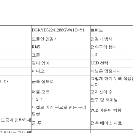
DGKYD52241288GWA1D4Y1
브랜드
모듈인 연결기
연결기 방식
RJ45
접속구의 형태
표준
래치
필터 없이
LED 선택
아니오.
패널은 멈춥니다
그렇게 하기 위해 적용
합니다
금속 실드로
니다
더블-포트
포지션의 수
1 Ｘ 2
항구 당 터미널
니켈로 미리 판으로 만든 구리
PCB 마운팅 방향
합금
 도금과 연락하세
금 푸
접촉 베이스 재료
처리하는 땜납 테