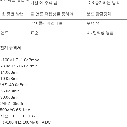
니켈 에 주석 납
PCB 증가하는 방식
대한 종료 방법
홀 언론 적합성을 통하여
보드 잠금장치
PBT 폴리에스테르
주택 색
 온도
표준
UL 인화성 등급
 전기 규격서
-100MHZ -1.0dBmax
-30MHZ -16.0dBmin
-14.0dBmin
-10.0dBmin
MHZ -40.0dBmin
-35.0dBmin
-30.0dBmin
00MHZ -35dBmin
00v AC 6S 1mA
요 :1CT :1CT±3%
uH @100KHZ 100Mv 8mA DC