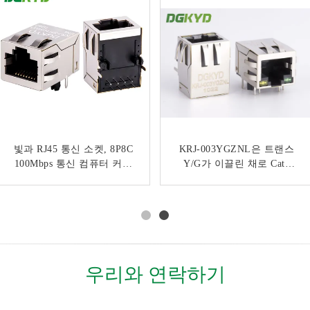
빛과 RJ45 통신 소켓, 8P8C
주문을 받아서 만들어지는
내부 자기학으로 보호되는
KRJ-003YGZNL은 트랜스
100Mb rj45 모듈라 잭 높은
100Mbps 통신 컴퓨터 커넥
PCB 표면 산 RJ45 이더네트
Y/G가 이끌린 채로 Cat5
쪽으로 PoE RJ45 이더네트
터 KRJ-SH105WDENL
Rj45 이서넷 커넥터를 보호
연결관
연결관 측 입장 탭
했습니다
우리와 연락하기