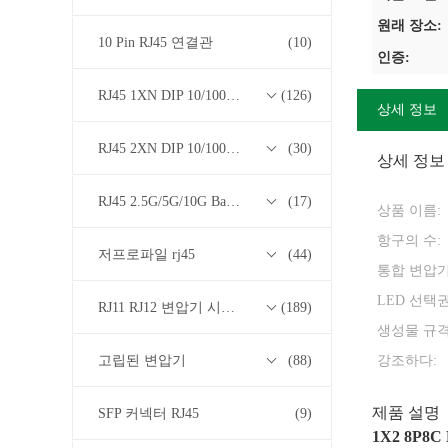
원래 장소:
10 Pin RJ45 연결관
(10)
인증:
RJ45 1XN DIP 10/100/1000M Base-T 트랜스포머 시리즈
(126)
상세 정보
RJ45 2XN DIP 10/100/1000M Base-T 트랜스포머 시리즈
(30)
상세 정보
RJ45 2.5G/5G/10G Base-T 트랜스포머 시리즈
(17)
상품 이름:
항구의 수:
저프로파일 rj45
(44)
통합 변압기
LED 선택권
RJ11 RJ12 변압기 시리즈 없이 RJ45
(189)
생성물 규격
고립된 변압기
(88)
강조하다:
제품 설명
SFP 커넥터 RJ45
(9)
1X2 8P