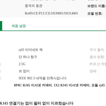
중국의 둥관
브랜드 이름:
RoHS/CE/FCC/CE/ISO9001/ISO14001
모델 번호:
제품 설명
rj45 이더네트 잭
주거 물자:
단 하나 항구
죔쇠 방향:
:
2.5G
PCB 산 작
:
르 없이
방패:
:
IEEE 802.3 내역을 만족시킵니다
8P8C RJ45 이서넷 커넥터
,
1X2 RJ45 이서넷 커넥터
,
모듈 rj4
8C RJ45 연결기는 없이 필터 없이 이르렀습니다