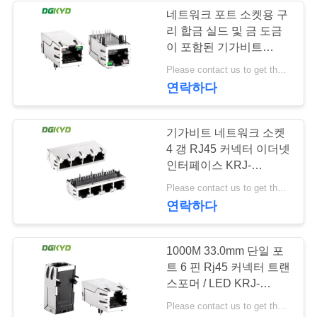
문
네트워크 포트 소켓용 구
을
리 합금 실드 및 금 도금
64
이 포함된 기가비트
요
RJ45 커넥터
Please contact us to get the latest price. MOQ:1개
변압기를 가진 RJ45
구
연락하다
하
기가비트 네트워크 소켓
세
4 갱 RJ45 커넥터 이더넷
인터페이스 KRJ-
요
2513NL
39
Please contact us to get the latest price. MOQ:1개
연락하다
사
RJ45 SMD
이
1000M 33.0mm 단일 포
트 6 핀 Rj45 커넥터 트랜
트
스포머 / LED KRJ-
3302NL
맵
Please contact us to get the latest price. MOQ:1개 조각