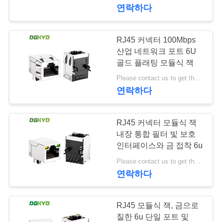
연락하다
에
대
RJ45 커넥터 100Mbps
101
하
산업 네트워크 포트 6U
RJ45 다수 항구 연
골드 플래팅 모듈식 잭
여
Please contact us to get the latest price. MOQ:1개 조각
결관
연락하다
공
장
RJ45 커넥터 모듈식 잭
내장 통합 필터 빛 보호
여
인터페이스와 금 접착 6u
127
행
Please contact us to get the latest price. MOQ:1개 조각
RJ45는 항구를 골라
연락하다
냅니다
품
RJ45 모듈식 잭, 금으로
질
칠한 6u 단일 포트 및