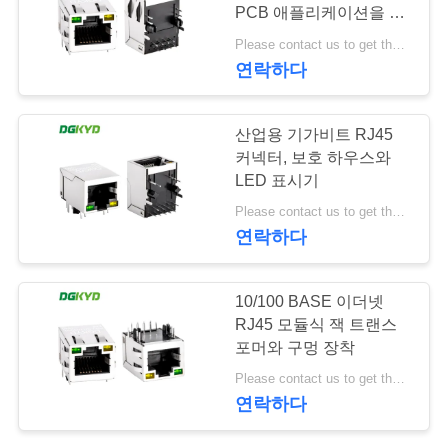
PCB 애플리케이션을 위
관
한 LED
Please contact us to get the latest price. MOQ:1개 조각
20
리
연락하다
cat6 rj45 연결관
산업용 기가비트 RJ45
연
커넥터, 보호 하우스와
락
LED 표시기
Please contact us to get the latest price. MOQ:1개 조각
주
연락하다
세
46
요
10/100 BASE 이더넷
RJ45 모듈식 잭 트랜스
rj11 잭
포머와 구멍 장착
인
Please contact us to get the latest price. MOQ:1개 조각
연락하다
용