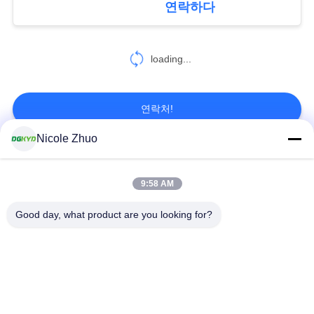
연락하다
37
개
loading...
rj45 모듈라 잭
인
정
연락처!
보
Nicole Zhuo
정
모든
11
책
9:58 AM
rj45 여성 잭
rj45에 의하여 보호되
Good day, what product are you looking for?
rj45 이더네트 연결관
는 연결관
RJ45 다수 항구 연결
RJ45는 항구를 골라
관
냅니다