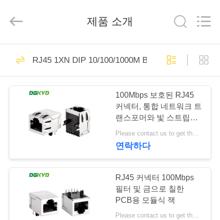
©
2012
-
제품 소개
2026
Keyouda
Electronic
Technology
Co.,ltd.
집
58
All
RJ45 1XN DIP 10/100/1000M Base-T 트랜스포
Rights
rj45 이더네트 연결
Reserved.
제
관
100Mbps 보호된 RJ45
품
커넥터, 통합 네트워크 트
랜스포머와 빛 스트립이
없습니다
Please contact us to get the latest price. MOQ:1개 조각
VR
연락하다
쇼
67
rj45에 의하여 보호
RJ45 커넥터 100Mbps
우
필터 및 금으로 칠한
되는 연결관
PCB용 모듈식 잭
리
Please contact us to get the latest price. MOQ:1개 조각