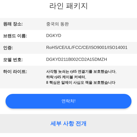
라인 패키지
에
대
원래 장소:
중국의 동완
하
DGKYD
브랜드 이름:
여
RoHS/CE/UL/FCC/CE/ISO9001/ISO14001
인증:
DGKYD211B002CD2A15DMZH
모델 번호:
공
,
하이 라이트:
사각형 놋쇠는 rj45 연결기를 보호했습니다
장
,
하락 rj45 케이블 커넥터
8 핵심은 알제이 사십오 잭을 보호했습니다
여
행
연락처!
품
세부 사항 전개
질