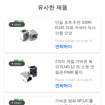
유사한 제품
관
리
단일 포트 8 핀 100M
RJ45 차폐 커넥터 직사
연
각형 모양
Please contact us to get the latest price. MOQ:협상
락
연락하다
주
세
2개의 색깔 가벼운 복
각 RJ45 12 핀 소켓 연
요
결관 PA66 물자
Please contact us to get the latest price. MOQ:협상
연락하다
인
용
가벼운 방패 8P12C를