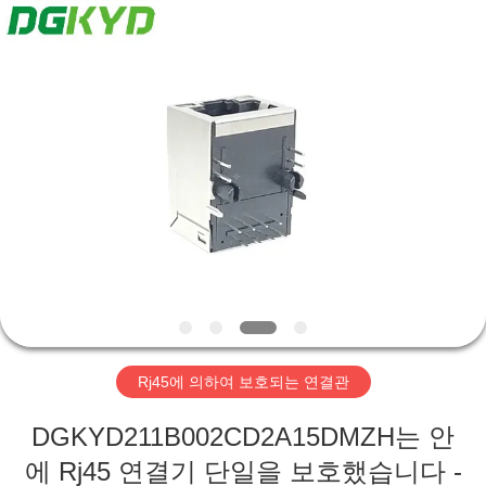
©
2012
-
2026
Keyouda
Electronic
Technology
Co.,ltd.
집
All
Rights
Reserved.
제
품
VR
쇼
Rj45에 의하여 보호되는 연결관
우
DGKYD211B002CD2A15DMZH는 안
리
에 Rj45 연결기 단일을 보호했습니다 -