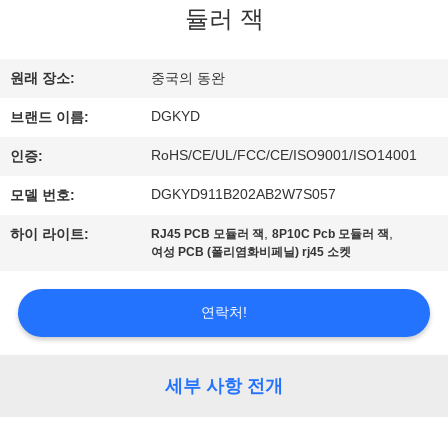
듈러 잭
에
대
원래 장소:
중국의 동완
하
DGKYD
브랜드 이름:
여
RoHS/CE/UL/FCC/CE/ISO9001/ISO14001
인증:
DGKYD911B202AB2W7S057
모델 번호:
공
,
,
하이 라이트:
RJ45 PCB 모듈러 잭
8P10C Pcb 모듈러 잭
장
여성 PCB (폴리염화비페닐) rj45 소켓
여
연락처!
행
세부 사항 전개
품
질