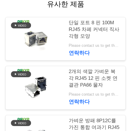
유사한 제품
관
리
단일 포트 8 핀 100M
RJ45 차폐 커넥터 직사
각형 모양
연
Please contact us to get the latest price. MOQ:협상
락
연락하다
주
2개의 색깔 가벼운 복
세
각 RJ45 12 핀 소켓 연
결관 PA66 물자
요
Please contact us to get the latest price. MOQ:협상
연락하다
인
용
가벼운 방패 8P12C를
가진 통합 여과기 RJ45