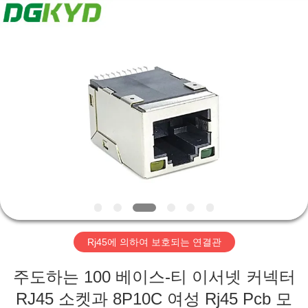
©
2012
-
2026
Keyouda
Electronic
Technology
Co.,ltd.
집
All
Rights
Reserved.
제
품
VR
쇼
Rj45에 의하여 보호되는 연결관
우
주도하는 100 베이스-티 이서넷 커넥터
리
RJ45 소켓과 8P10C 여성 Rj45 Pcb 모