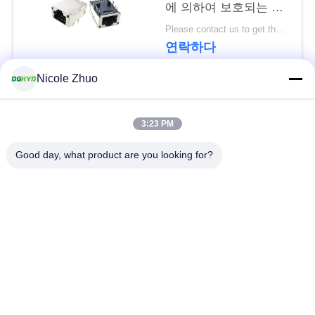
문
에 의하여 보호되는 연
결관
을
Please contact us to get the latest price. MOQ:협상
연락하다
요
Nicole Zhuo
구
모든
하
3:23 PM
세
rj45에 의하여 보호되
Good day, what product are you looking for?
rj45 이더네트 연결관
는 연결관
요
RJ45 다수 항구 연결
RJ45는 항구를 골라
사
관
냅니다
이
cat6 rj45 연결관
rj11 잭
트
맵
변압기를 가진 RJ45
RJ45 SMD