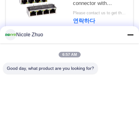
문
connector with
100Mbps integrated
을
Please contact us to get the latest price. MOQ:1개 조각
Ethernet filtering
연락하다
shielding strip light
요
Nicole Zhuo
구
모든
하
6:57 AM
세
rj45에 의하여 보호되
Good day, what product are you looking for?
rj45 이더네트 연결관
는 연결관
요
RJ45 다수 항구 연결
RJ45는 항구를 골라
사
관
냅니다
이
cat6 rj45 연결관
rj11 잭
트
맵
변압기를 가진 RJ45
RJ45 SMD