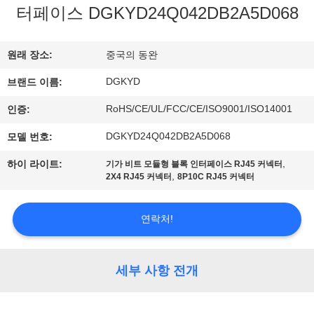
터페이스 DGKYD24Q042DB2A5D068
에
대
원래 장소:
중국의 동완
하
DGKYD
브랜드 이름:
여
RoHS/CE/UL/FCC/CE/ISO9001/ISO14001
인증:
DGKYD24Q042DB2A5D068
모델 번호:
공
,
하이 라이트:
기가 비트 모듈형 블록 인터페이스 RJ45 커넥터
장
,
2X4 RJ45 커넥터
8P10C RJ45 커넥터
여
연락처!
행
세부 사항 전개
품
질