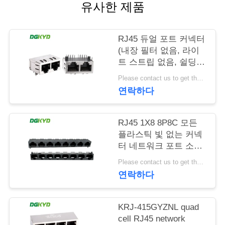
유사한 제품
관
리
RJ45 듀얼 포트 커넥터
(내장 필터 없음, 라이
트 스트립 없음, 쉴딩
연
핀 앞 4.57mm
Please contact us to get the latest price. MOQ:1개 조각
DGKYD112B035HWA1D13)
락
연락하다
주
RJ45 1X8 8P8C 모든
세
플라스틱 빛 없는 커넥
터 네트워크 포트 소켓
요
DGKYD561888IWA1DY1022
Please contact us to get the latest price. MOQ:1개 조각
연락하다
인
용
KRJ-415GYZNL quad
cell RJ45 network