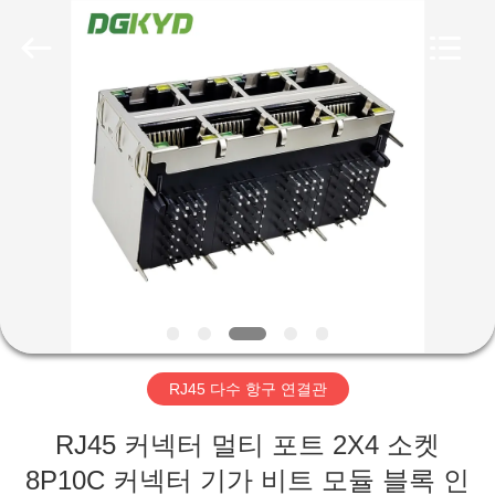
©
2012
-
2026
Keyouda
Electronic
Technology
Co.,ltd.
집
All
Rights
Reserved.
제
품
VR
쇼
RJ45 다수 항구 연결관
우
RJ45 커넥터 멀티 포트 2X4 소켓
리
8P10C 커넥터 기가 비트 모듈 블록 인